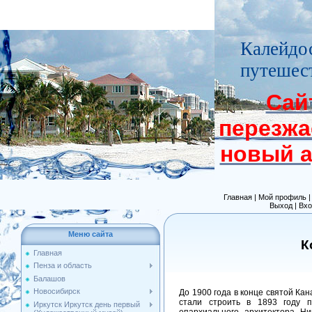
Калейдо
путешес
Сай
перезжа
новый 
Главная
|
Мой профиль
Выход
|
Вхо
Меню сайта
К
Главная
Пенза и область
Балашов
Новосибирск
До 1900 года в конце святой Ка
стали строить в 1893 году п
Иркутск Иркутск день первый