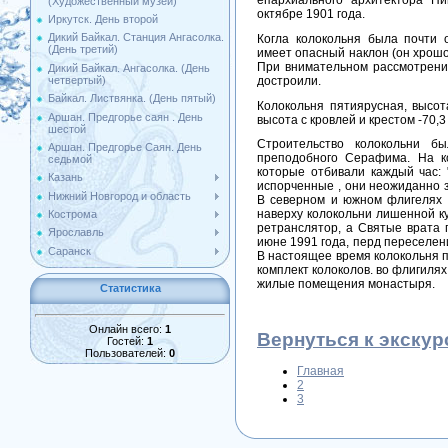
епархиального архитектора Н
(Художественный музей)
октябре 1901 года.
Иркутск. День второй
Дикий Байкал. Станция Ангасолка.
Когла колокольня была почти 
(День третий)
имеет опасный наклон (он хрошо
При внимательном рассмотрени
Дикий Байкал. Ангасолка. (День
четвертый)
достроили.
Байкал. Листвянка. (День пятый)
Колокольня пятиярусная, высот
Аршан. Предгорье саян . День
высота с кровлей и крестом -70,3
шестой
Строительство колокольни б
Аршан. Предгорье Саян. День
преподобного Серафима. На к
седьмой
которые отбивали каждый час: 
Казань
испорченные , они неожиданно з
Нижний Новгород и область
В северном и южном флигелях р
наверху колокольни лишенной к
Кострома
ретранслятор, а Святые врата 
Ярославль
июне 1991 года, перд переселе
Саранск
В настоящее время колокольня 
комплект колоколов. во флигил
жилые помещения монастыря.
Статистика
Онлайн всего:
1
Вернуться к экскур
Гостей:
1
Пользователей:
0
Главная
2
3